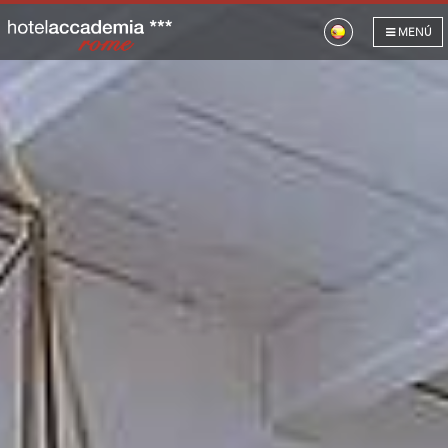
HOTEL
MENÚ
HABITACIONES
OPINIONES
GALERÍA
LOCALIZACIÓN
NUESTROS HOTELES
OFERTAS
CONTACTO