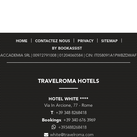
HOME
CONTACTEZ NOUS
PRIVACY
SITEMAP
BY BOOKASSIST
ACCADEMIA SRL | 00972791008 | 01204060584 | CIN: IT058091A1PWBZDWAF
TRAVELROMA HOTELS
HOTEL WHITE ****
Via In Arcione, 77
-
Rome
T
:
+39 348 8268418
Bookings
:
+39 340 676 3969
+393488268418
white@travelroma.com